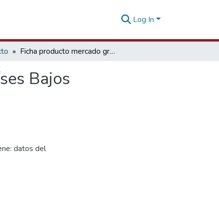
Log In
cto
Ficha producto mercado granos de café verde - Países Bajos
ses Bajos
ne: datos del