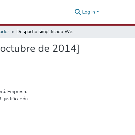
Log In
tador
Despacho simplificado Web de exportación [01 de octubre de 2014]
 octubre de 2014]
erú. Empresa:
justificación,