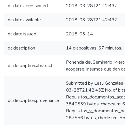
dc.date.accessioned
2018-03-28T21:42:43Z
dc.date.available
2018-03-28T21:42:43Z
dc.date.issued
2018-03-14
dc.description
14 diapositivas. 67 minutos.
Ponencia del Seminario Miércole
dc.description.abstract
acogerse, insumos que dan dere
Submitted by Lesli Gonzales C
03-28T21:42:43Z No. of bitst
Requisitos_documentos_acoge
dc.description.provenance
3840839 bytes, checksum: 
Requisitos_y_documentos_para
287556 bytes, checksum: 5