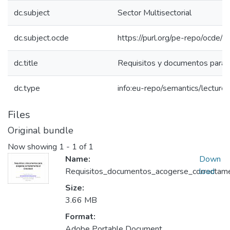
dc.subject
Sector Multisectorial
dc.subject.ocde
https://purl.org/pe-repo/ocde/
dc.title
Requisitos y documentos para 
dc.type
info:eu-repo/semantics/lecture
Files
Original bundle
Now showing
1 - 1 of 1
Name:
Down
Requisitos_documentos_acogerse_correctam
load
Size:
3.66 MB
Format:
Adobe Portable Document