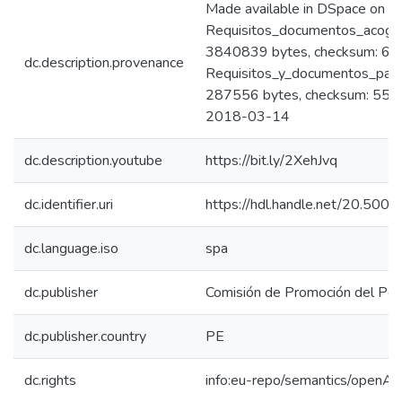
Made available in DSpace on 
Requisitos_documentos_acoge
3840839 bytes, checksum: 
dc.description.provenance
Requisitos_y_documentos_para
287556 bytes, checksum: 55
2018-03-14
dc.description.youtube
https://bit.ly/2XehJvq
dc.identifier.uri
https://hdl.handle.net/20.50
dc.language.iso
spa
dc.publisher
Comisión de Promoción del Perú
dc.publisher.country
PE
dc.rights
info:eu-repo/semantics/openAc