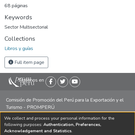
68 páginas
Keywords
Sector Multisectorial
Collections
Libros y guías
Full item page
Siguenos en
Comisión de Promoción del Perú para la Exportación y el
Turismo - PROMPERÚ
We collect and process your personal information for the
Central telefónica: (511) 616 7300 / 616 7400 Calle Uno
following purposes:
Authentication, Preferences,
Oeste 50, Edificio Mincetur, Pisos 13 y 14, San Isidro -
Acknowledgement and Statistics
.
Lima