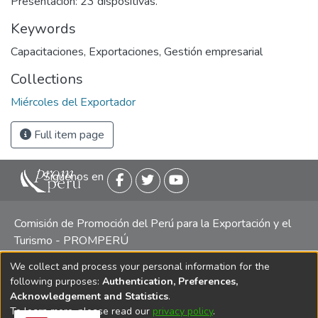
Presentación: 23 dispositivas.
Keywords
Capacitaciones
,
Exportaciones
,
Gestión empresarial
Collections
Miércoles del Exportador
Full item page
Siguenos en
Comisión de Promoción del Perú para la Exportación y el
Turismo - PROMPERÚ
We collect and process your personal information for the
Central telefónica: (511) 616 7300 / 616 7400 Calle Uno
following purposes:
Authentication, Preferences,
Oeste 50, Edificio Mincetur, Pisos 13 y 14, San Isidro -
Acknowledgement and Statistics
.
Lima
To learn more, please read our
privacy policy
.