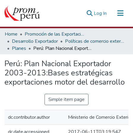
(current)
Log In
Communities & Collections
Home
Promoción de las Exportaciones
All of DSpace
Desarrollo Exportador
Políticas de comercio exterior y negociaciones
Planes
Perú: Plan Nacional Exportador 2003-2013:Bases estratégicas exportaciones motor del desarrollo
Statistics
Estadísticas Externas
Perú: Plan Nacional Exportador
2003-2013:Bases estratégicas
exportaciones motor del desarrollo
Simple item page
dc.contributor.author
Ministerio de Comercio Exterior
dc.date.accessioned
2017-06-11T03:19:54Z