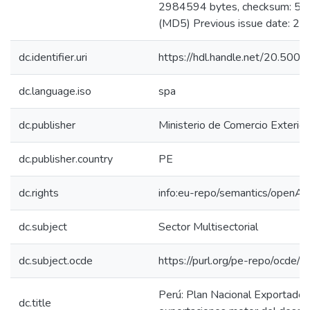
2984594 bytes, checksum: 
(MD5) Previous issue date: 20
dc.identifier.uri
https://hdl.handle.net/20.50
dc.language.iso
spa
dc.publisher
Ministerio de Comercio Exterior
dc.publisher.country
PE
dc.rights
info:eu-repo/semantics/openAc
dc.subject
Sector Multisectorial
dc.subject.ocde
https://purl.org/pe-repo/ocde/
Perú: Plan Nacional Exportado
dc.title