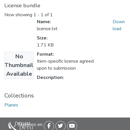
License bundle
Now showing
1 - 1 of 1
Name:
Down
license.txt
load
Size:
1.71 KB
Format:
No
Item-specific license agreed
Thumbnail
upon to submission
Available
Description:
Collections
Planes
Siguenos en