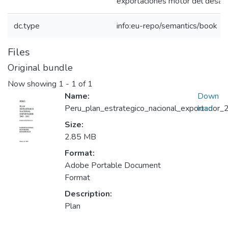
exportaciones motor del desarr
dc.type
info:eu-repo/semantics/book
Files
Original bundle
Now showing
1 - 1 of 1
Name:
Down
Peru_plan_estrategico_nacional_exportador_
load
Size:
2.85 MB
Format:
Adobe Portable Document
Format
Description:
Plan