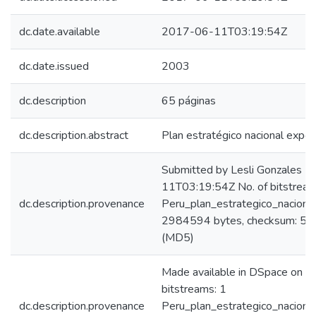
dc.date.available
2017-06-11T03:19:54Z
dc.date.issued
2003
dc.description
65 páginas
dc.description.abstract
Plan estratégico nacional exp
Submitted by Lesli Gonzales 
11T03:19:54Z No. of bitstream
dc.description.provenance
Peru_plan_estrategico_naciona
2984594 bytes, checksum: 
(MD5)
Made available in DSpace on 
bitstreams: 1
dc.description.provenance
Peru_plan_estrategico_naciona