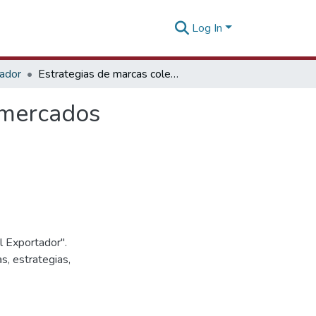
Log In
tador
Estrategias de marcas colectivas para el ingreso a mercados internacionales [25 de febrero de 2015]
a mercados
l Exportador".
as, estrategias,