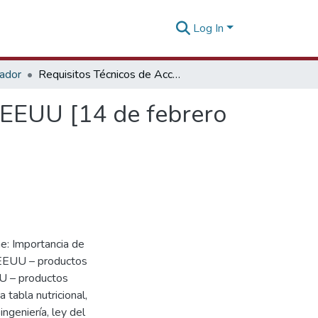
Log In
tador
Requisitos Técnicos de Acceso para el Mercado de EEUU [14 de febrero de 2018]
 EEUU [14 de febrero
e: Importancia de
 EEUU – productos
U – productos
tabla nutricional,
ngeniería, ley del