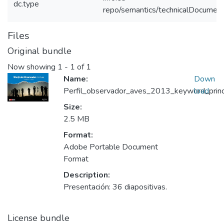
dc.type
repo/semantics/technicalDocument
Files
Original bundle
Now showing
1 - 1 of 1
Name:
Down
Perfil_observador_aves_2013_keyword_princi
load
Size:
2.5 MB
Format:
Adobe Portable Document
Format
Description:
Presentación: 36 diapositivas.
License bundle