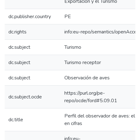
Exportación y el Turismo
dc.publisher.country
PE
dc.rights
info:eu-repo/semantics/openAcces
dc.subject
Turismo
dc.subject
Turismo receptor
dc.subject
Observación de aves
https://purl.org/pe-
dc.subject.ocde
repo/ocde/ford#5.09.01
Perfil del observador de aves: el t
dc.title
en cifras
info:eu-