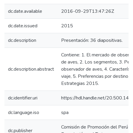
dc.date.available
2016-09-29T13:47:26Z
dc.date.issued
2015
dc.description
Presentación: 36 diapositivas.
Contiene: 1. El mercado de observ
de aves, 2. Los segmentos, 3. Perfi
dc.description.abstract
observador de aves, 4. Característi
viaje, 5. Preferencias por destino, 6
Estrategias 2015.
dc.identifier.uri
https://hdl.handle.net/20.500.14
dc.language.iso
spa
Comisión de Promoción del Perú pa
dc.publisher