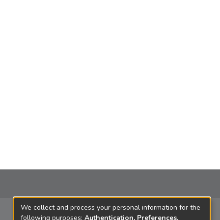
We collect and process your personal information for the
following purposes:
Authentication, Preferences,