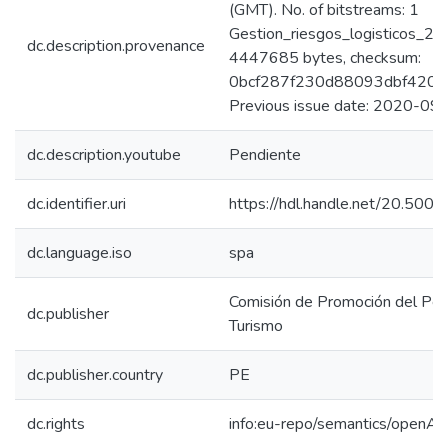
(GMT). No. of bitstreams: 1
Gestion_riesgos_logisticos_20
dc.description.provenance
4447685 bytes, checksum:
0bcf287f230d88093dbf4207
Previous issue date: 2020-09
dc.description.youtube
Pendiente
dc.identifier.uri
https://hdl.handle.net/20.50
dc.language.iso
spa
Comisión de Promoción del Perú
dc.publisher
Turismo
dc.publisher.country
PE
dc.rights
info:eu-repo/semantics/openAc