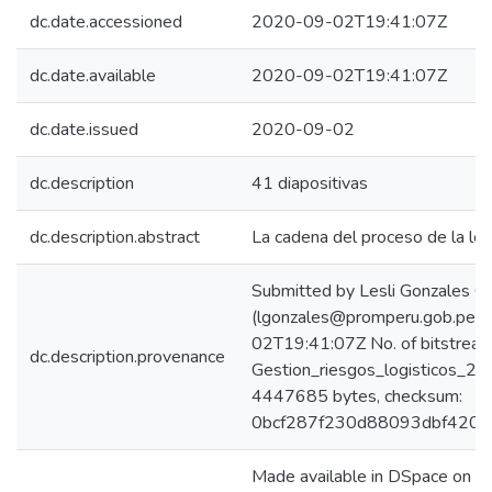
dc.date.accessioned
2020-09-02T19:41:07Z
dc.date.available
2020-09-02T19:41:07Z
dc.date.issued
2020-09-02
dc.description
41 diapositivas
dc.description.abstract
La cadena del proceso de la logí
Submitted by Lesli Gonzales C
(lgonzales@promperu.gob.pe)
02T19:41:07Z No. of bitstream
dc.description.provenance
Gestion_riesgos_logisticos_20
4447685 bytes, checksum:
0bcf287f230d88093dbf4207
Made available in DSpace on