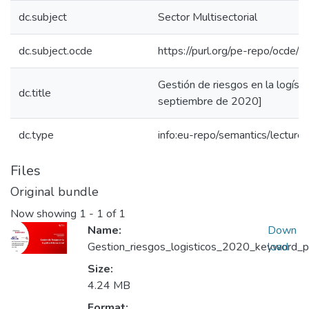
dc.subject
Sector Multisectorial
dc.subject.ocde
https://purl.org/pe-repo/ocde/
Gestión de riesgos en la logísti
dc.title
septiembre de 2020]
dc.type
info:eu-repo/semantics/lecture
Files
Original bundle
Now showing
1 - 1 of 1
Name:
Down
Gestion_riesgos_logisticos_2020_keyword_pri
load
Size:
4.24 MB
Format: