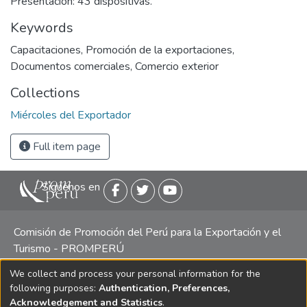
Presentación: 43 dispositivas.
Keywords
Capacitaciones
,
Promoción de la exportaciones
,
Documentos comerciales
,
Comercio exterior
Collections
Miércoles del Exportador
Full item page
Siguenos en
Comisión de Promoción del Perú para la Exportación y el
Turismo - PROMPERÚ
We collect and process your personal information for the
Central telefónica: (511) 616 7300 / 616 7400 Calle Uno
following purposes:
Authentication, Preferences,
Oeste 50, Edificio Mincetur, Pisos 13 y 14, San Isidro -
Acknowledgement and Statistics
.