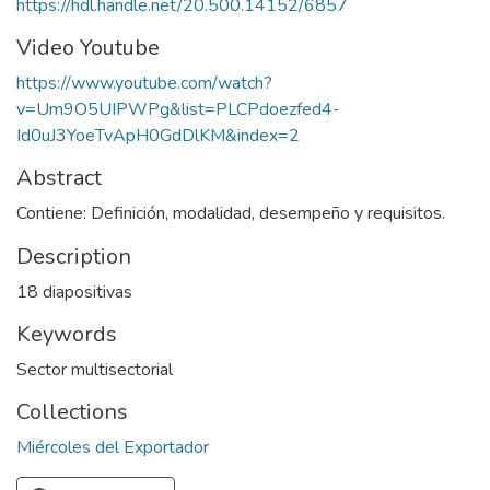
https://hdl.handle.net/20.500.14152/6857
Video Youtube
https://www.youtube.com/watch?
v=Um9O5UIPWPg&list=PLCPdoezfed4-
Id0uJ3YoeTvApH0GdDlKM&index=2
Abstract
Contiene: Definición, modalidad, desempeño y requisitos.
Description
18 diapositivas
Keywords
Sector multisectorial
Collections
Miércoles del Exportador