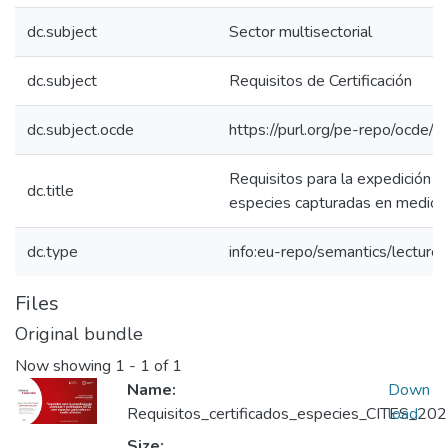
dc.subject
Sector multisectorial
dc.subject
Requisitos de Certificación
dc.subject.ocde
https://purl.org/pe-repo/ocde/
Requisitos para la expedición d
dc.title
especies capturadas en medio 
dc.type
info:eu-repo/semantics/lecture
Files
Original bundle
Now showing
1 - 1 of 1
Name:
Down
Requisitos_certificados_especies_CITES_202
load
Size: