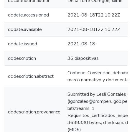
dc.contributor.author
De la Torre Obregón, Jaime
dc.date.accessioned
2021-08-18T22:10:22Z
dc.date.available
2021-08-18T22:10:22Z
dc.date.issued
2021-08-18
dc.description
36 diapositivas
Contiene: Convención, definición
dc.description.abstract
marco normativo y documentaci
Submitted by Lesli Gonzales C
(lgonzales@promperu.gob.pe)
bitstreams: 1
dc.description.provenance
Requisitos_certificados_espec
3688330 bytes, checksum: 
(MD5)