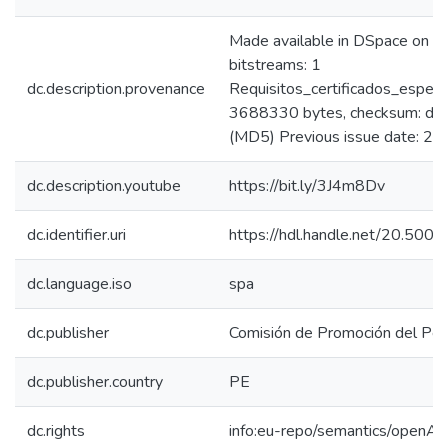
Made available in DSpace on 
bitstreams: 1
dc.description.provenance
Requisitos_certificados_espec
3688330 bytes, checksum: 
(MD5) Previous issue date: 2
dc.description.youtube
https://bit.ly/3J4m8Dv
dc.identifier.uri
https://hdl.handle.net/20.50
dc.language.iso
spa
dc.publisher
Comisión de Promoción del Perú
dc.publisher.country
PE
dc.rights
info:eu-repo/semantics/openAc