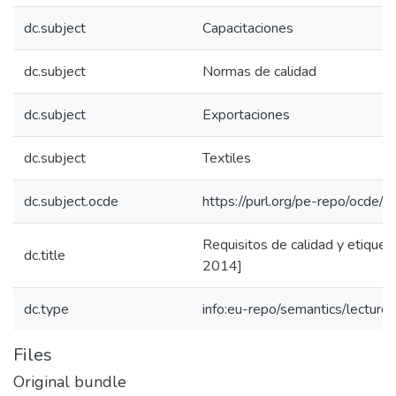
dc.subject
Capacitaciones
dc.subject
Normas de calidad
dc.subject
Exportaciones
dc.subject
Textiles
dc.subject.ocde
https://purl.org/pe-repo/ocde/
Requisitos de calidad y etiquet
dc.title
2014]
dc.type
info:eu-repo/semantics/lecture
Files
Original bundle