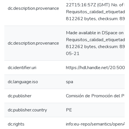
22T15:16:57Z (GMT) No. of bi
dc.description.provenance
Requisitos_calidad_etiquetado
812262 bytes, checksum: 8
Made available in DSpace on 
Requisitos_calidad_etiquetado
dc.description.provenance
812262 bytes, checksum: 89
05-21
dc.identifier.uri
https://hdl.handle.net/20.500
dc.language.iso
spa
dc.publisher
Comisión de Promoción del Perú
dc.publisher.country
PE
dc.rights
info:eu-repo/semantics/openAc