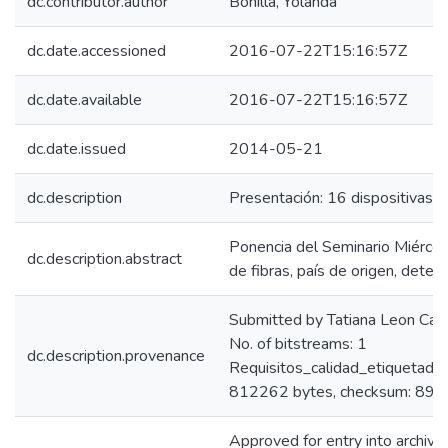
dc.contributor.author
Bonilla, Yolanda
dc.date.accessioned
2016-07-22T15:16:57Z
dc.date.available
2016-07-22T15:16:57Z
dc.date.issued
2014-05-21
dc.description
Presentación: 16 dispositivas.
Ponencia del Seminario Miércol
dc.description.abstract
de fibras, país de origen, deter
Submitted by Tatiana Leon Ca
No. of bitstreams: 1
dc.description.provenance
Requisitos_calidad_etiquetado
812262 bytes, checksum: 8
Approved for entry into archi