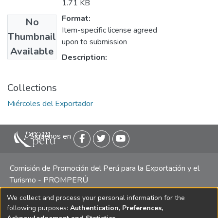
1.71 KB
Format:
No
Item-specific license agreed
Thumbnail
upon to submission
Available
Description:
Collections
Miércoles del Exportador
Siguenos en
Comisión de Promoción del Perú para la Exportación y el
Turismo - PROMPERÚ
We collect and process your personal information for the
Central telefónica: (511) 616 7300 / 616 7400 Calle Uno
following purposes:
Authentication, Preferences,
Oeste 50, Edificio Mincetur, Pisos 13 y 14, San Isidro -