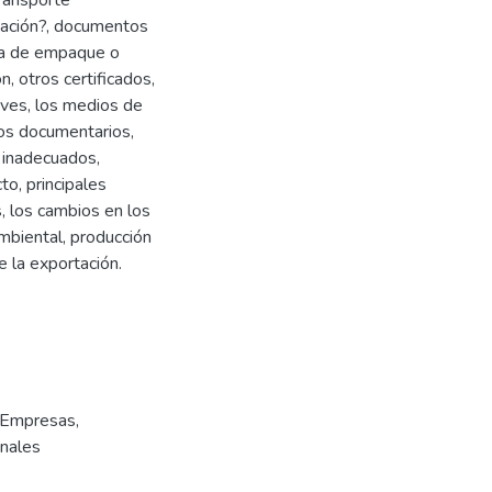
transporte
rtación?, documentos
ista de empaque o
n, otros certificados,
aves, los medios de
tos documentarios,
 inadecuados,
to, principales
, los cambios en los
mbiental, producción
e la exportación.
Empresas
,
onales