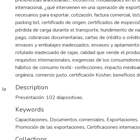
preferencias arancelarias?, incoterms, modalidades en el 
internacional, ¿qué intervienen en una operación de expo
necesarios para exportar, cotización, factura comercial, l
packing list, certificado de origen, certificados de inspecció
pérdida de carga durante el transporte, hundimiento de n
pago, cobranzas documentarias, cartas de crédito o crédi
envases y embalajes inadecuados, envases y apilamiento
rotulado inadecuado de cajas, calidad que vende el produc
requisitos internacionales, exigencias de los consumidores
hábitos de consumo textil- confecciones, impacto medioa
orgánica, comercio justo, certificación Kosher, beneficios d
Description
 la
Presentación: 102 diapositivas.
Keywords
Capacitaciones
,
Documentos comerciales
,
Exportaciones
,
Promoción de las exportaciones
,
Certificaciones internaci
Collections