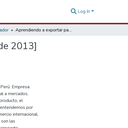
Log In
tador
Aprendiendo a exportar paso a paso [23 de enero de 2013]
de 2013]
mPerú. Empresa:
al a mercados,
producto, el
é entendemos por
ercio internacional,
 son las