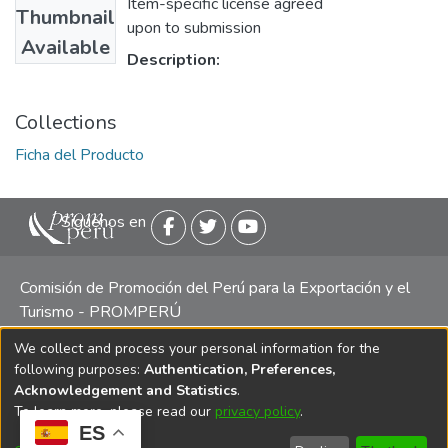
Item-specific license agreed
Thumbnail
upon to submission
Available
Description:
Collections
Ficha del Producto
Siguenos en
Comisión de Promoción del Perú para la Exportación y el
Turismo - PROMPERÚ
We collect and process your personal information for the
Central telefónica: (511) 616 7300 / 616 7400 Calle Uno
following purposes:
Authentication, Preferences,
Oeste 50, Edificio Mincetur, Pisos 13 y 14, San Isidro -
Acknowledgement and Statistics
.
Lima
To learn more, please read our
privacy policy
.
ES