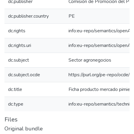
dc.publisher
Comisión de Promoción del Perú
dc.publisher.country
PE
dc.rights
info:eu-repo/semantics/openAc
dc.rights.uri
info:eu-repo/semantics/openAc
dc.subject
Sector agronegocios
dc.subject.ocde
https://purl.org/pe-repo/ocde/
dc.title
Ficha producto mercado pimient
dc.type
info:eu-repo/semantics/techni
Files
Original bundle