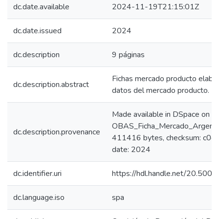
dc.date.available
2024-11-19T21:15:01Z
dc.date.issued
2024
dc.description
9 páginas
Fichas mercado producto elabora
dc.description.abstract
datos del mercado producto.
Made available in DSpace on 
OBAS_Ficha_Mercado_Argentin
dc.description.provenance
411416 bytes, checksum: c0
date: 2024
dc.identifier.uri
https://hdl.handle.net/20.50
dc.language.iso
spa