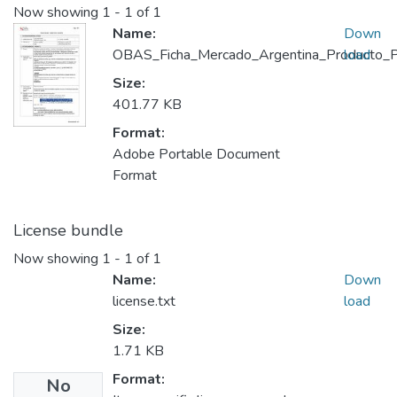
Now showing
1 - 1 of 1
Name:
Down
OBAS_Ficha_Mercado_Argentina_Producto_Pi
load
Size:
401.77 KB
Format:
Adobe Portable Document
Format
License bundle
Now showing
1 - 1 of 1
Name:
Down
license.txt
load
Size:
1.71 KB
Format:
No