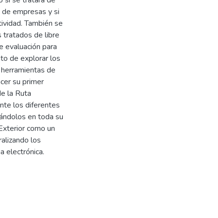
 si se tratara de
n de empresas y si
atividad. También se
 tratados de libre
e evaluación para
to de explorar los
 herramientas de
cer su primer
e la Ruta
te los diferentes
ándolos en toda su
 Exterior como un
alizando los
 electrónica.