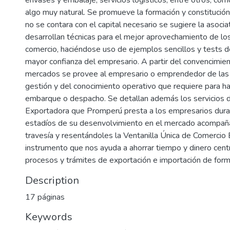
envases y embalaje, servicios logísticos, entre otros, como
algo muy natural. Se promueve la formación y constitució
no se contara con el capital necesario se sugiere la asoci
desarrollan técnicas para el mejor aprovechamiento de los
comercio, haciéndose uso de ejemplos sencillos y tests d
mayor confianza del empresario. A partir del convencimien
mercados se provee al empresario o emprendedor de las
gestión y del conocimiento operativo que requiere para ha
embarque o despacho. Se detallan además los servicios d
Exportadora que Promperú presta a los empresarios duran
estadíos de su desenvolvimiento en el mercado acompañ
travesía y resentándoles la Ventanilla Única de Comercio
instrumento que nos ayuda a ahorrar tiempo y dinero centr
procesos y trámites de exportación e importación de forma
Description
17 páginas
Keywords