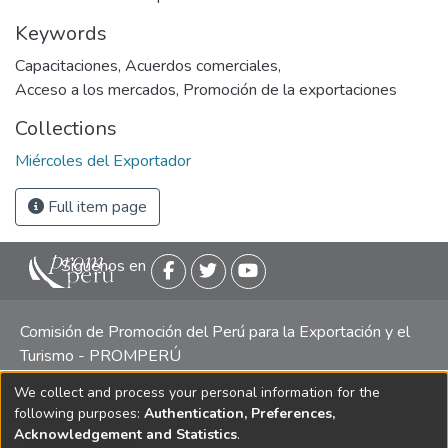
Keywords
Capacitaciones
,
Acuerdos comerciales
,
Acceso a los mercados
,
Promoción de la exportaciones
Collections
Miércoles del Exportador
Full item page
Siguenos en
Comisión de Promoción del Perú para la Exportación y el
Turismo - PROMPERÚ
We collect and process your personal information for the
Central telefónica: (511) 616 7300 / 616 7400 Calle Uno
following purposes:
Authentication, Preferences,
Oeste 50, Edificio Mincetur, Pisos 13 y 14, San Isidro -
Acknowledgement and Statistics
.
Lima