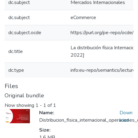
dc.subject
Mercados Internacionales
dc.subject
eCommerce
dc.subject.ocde
https://purl.org/pe-repo/ocde/
La distribución física Internaci
dc.title
2022]
dc.type
info:eu-repo/semantics/lecture
Files
Original bundle
Now showing
1 - 1 of 1
Name:
Down
Distribucion_fisica_internacional_operacione
load
Size:
1.6 MB