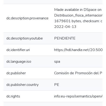
Made available in DSpace on 
Distribucion_fisica_internacio
dc.description.provenance
1679601 bytes, checksum: c1
2022-04-13
dc.description.youtube
PENDIENTE
dc.identifier.uri
https://hdl.handle.net/20.50
dc.language.iso
spa
dc.publisher
Comisión de Promoción del Perú
dc.publisher.country
PE
dc.rights
info:eu-repo/semantics/openAc