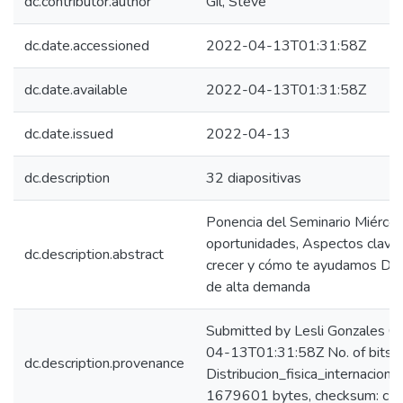
dc.contributor.author
Gil, Steve
dc.date.accessioned
2022-04-13T01:31:58Z
dc.date.available
2022-04-13T01:31:58Z
dc.date.issued
2022-04-13
dc.description
32 diapositivas
Ponencia del Seminario Miérco
oportunidades, Aspectos clave 
dc.description.abstract
crecer y cómo te ayudamos DHL
de alta demanda
Submitted by Lesli Gonzales C
04-13T01:31:58Z No. of bitst
dc.description.provenance
Distribucion_fisica_internacio
1679601 bytes, checksum: c