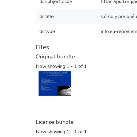
dc.subject.ocde
https://purl.org
dc.title
Cómo y por qué e
dc.type
info:eu-repo/sem
Files
Original bundle
Now showing
1 - 1 of 1
License bundle
Now showing
1 - 1 of 1