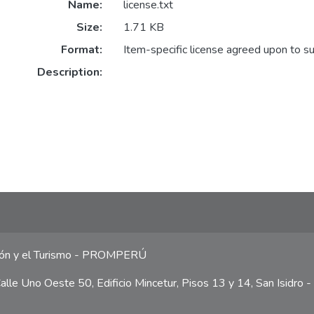
Name:
license.txt
Size:
1.71 KB
Format:
Item-specific license agreed upon to s
Description:
ción y el Turismo - PROMPERÚ
lle Uno Oeste 50, Edificio Mincetur, Pisos 13 y 14, San Isidro -