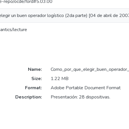
/pe-repo/ocde/ford#5.03.00
legir un buen operador logístico (2da parte) [04 de abril de 200
antics/lecture
Name:
Como_por_que_elegir_buen_operador_l
Size:
1.22 MB
Format:
Adobe Portable Document Format
Description:
Presentación: 28 dispositivas.