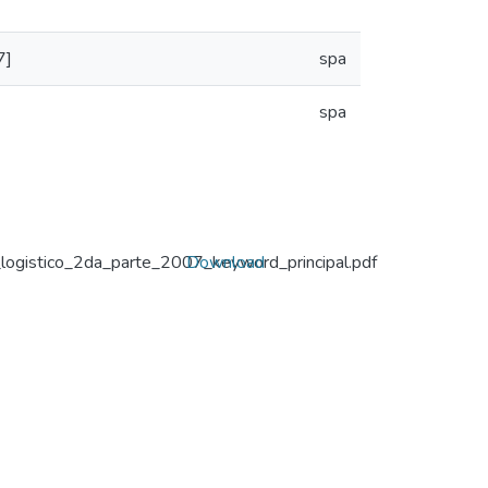
7]
spa
spa
ogistico_2da_parte_2007_keyword_principal.pdf
Download