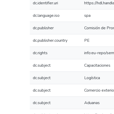
dc.identifier.uri
https://hdl.han
dc.language.iso
spa
dc.publisher
Comisión de Prom
dc.publisher.country
PE
dc.rights
info:eu-repo/se
dc.subject
Capacitaciones
dc.subject
Logística
dc.subject
Comercio exterio
dc.subject
Aduanas