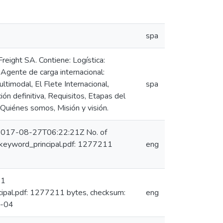
spa
eight SA. Contiene: Logística:
Agente de carga internacional:
timodal, El Flete Internacional,
spa
n definitiva, Requisitos, Etapas del
Quiénes somos, Misión y visión.
n 2017-08-27T06:22:21Z No. of
keyword_principal.pdf: 1277211
eng
 1
pal.pdf: 1277211 bytes, checksum:
eng
4-04