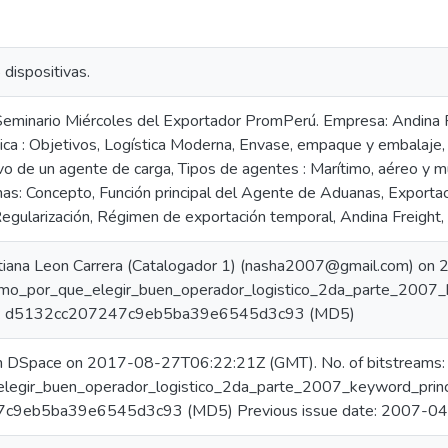
 dispositivas.
Seminario Miércoles del Exportador PromPerú. Empresa: Andina Fr
ica : Objetivos, Logística Moderna, Envase, empaque y embalaje, 
o de un agente de carga, Tipos de agentes : Marítimo, aéreo y mul
s: Concepto, Función principal del Agente de Aduanas, Exportació
egularización, Régimen de exportación temporal, Andina Freight, 
tiana Leon Carrera (Catalogador 1) (nasha2007@gmail.com) o
omo_por_que_elegir_buen_operador_logistico_2da_parte_2007_
um: d5132cc207247c9eb5ba39e6545d3c93 (MD5)
in DSpace on 2017-08-27T06:22:21Z (GMT). No. of bitstreams:
egir_buen_operador_logistico_2da_parte_2007_keyword_princi
c9eb5ba39e6545d3c93 (MD5) Previous issue date: 2007-0