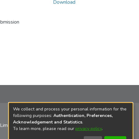
Download
ubmission
We collect and process your personal information for the
following purposes:
Authentication, Preferences,
Acknowledgement and Statistics
.
 Lima
To learn more, please read our
privacy policy
.