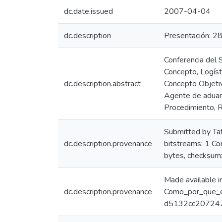
dc.date.issued
2007-04-04
dc.description
Presentación: 28
Conferencia del 
Concepto, Logíst
dc.description.abstract
Concepto Objetiv
Agente de aduana
Procedimiento, R
Submitted by Ta
dc.description.provenance
bitstreams: 1 C
bytes, checks
Made available 
dc.description.provenance
Como_por_que_el
d5132cc207247