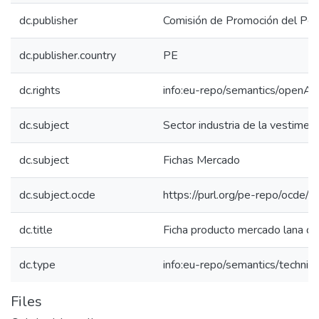
dc.publisher
Comisión de Promoción del Perú
dc.publisher.country
PE
dc.rights
info:eu-repo/semantics/openAc
dc.subject
Sector industria de la vestimen
dc.subject
Fichas Mercado
dc.subject.ocde
https://purl.org/pe-repo/ocde/
dc.title
Ficha producto mercado lana de
dc.type
info:eu-repo/semantics/techni
Files