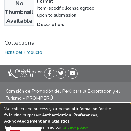
Format:
No
Item-specific license agreed
Thumbnail
upon to submission
Available
Description:
Collections
Ficha del Producto
Siguenos en
Comisión de Promoción del Perú para la Exportación y el
Turismo - PROMPERÚ
We collect and process your personal information for the
Central telefónica: (511) 616 7300 / 616 7400 Calle Uno
following purposes:
Authentication, Preferences,
Oeste 50, Edificio Mincetur, Pisos 13 y 14, San Isidro -
Acknowledgement and Statistics
.
Lima
To learn more, please read our
privacy policy
.