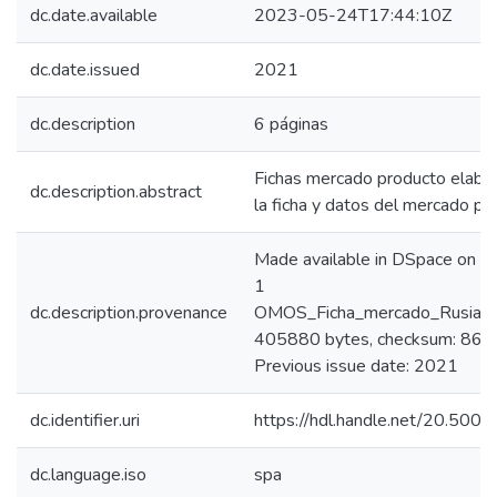
dc.date.available
2023-05-24T17:44:10Z
dc.date.issued
2021
dc.description
6 páginas
Fichas mercado producto elabor
dc.description.abstract
la ficha y datos del mercado pr
Made available in DSpace on 
1
dc.description.provenance
OMOS_Ficha_mercado_Rusia_Pr
405880 bytes, checksum: 8
Previous issue date: 2021
dc.identifier.uri
https://hdl.handle.net/20.50
dc.language.iso
spa