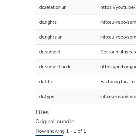
dc.relation.uri
https://youtu.b
dc.rights
info:eu-repo/se
dc.rights.uri
info:eu-repo/se
dc.subject
Sector multisecto
dc.subject.ocde
https://purl.org
dc.title
Factoring local e
dc.type
info:eu-repo/sem
Files
Original bundle
Now showing
1 - 1 of 1