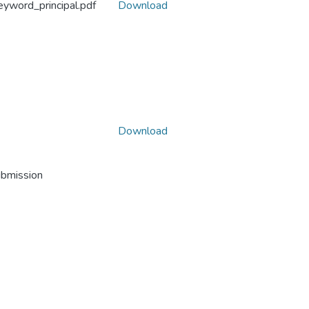
yword_principal.pdf
Download
Download
ubmission