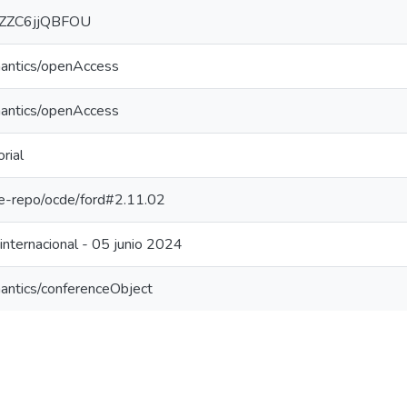
e/ZZC6jjQBFOU
mantics/openAccess
mantics/openAccess
rial
/pe-repo/ocde/ford#2.11.02
 internacional - 05 junio 2024
antics/conferenceObject