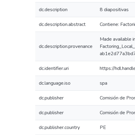
dc.description
8 diapositivas
dc.description.abstract
Contiene: Factori
Made available 
dc.description.provenance
Factoring_Local
ab1e2d77a3bd7
dc.identifier.uri
https://hdl.han
dc.language.iso
spa
dc.publisher
Comisión de Prom
dc.publisher
Comisión de Prom
dc.publisher.country
PE