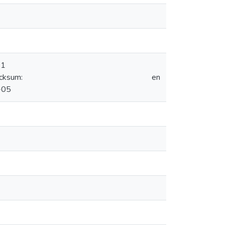
 1
ecksum:
en
-05