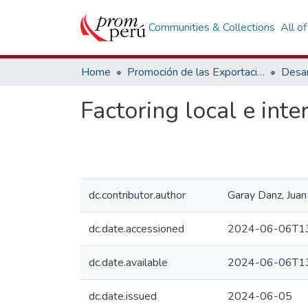
Communities & Collections
All o
Home
Promoción de las Exportaciones
Desar
Factoring local e inte
dc.contributor.author
Garay Danz, Juan
dc.date.accessioned
2024-06-06T13
dc.date.available
2024-06-06T13
dc.date.issued
2024-06-05