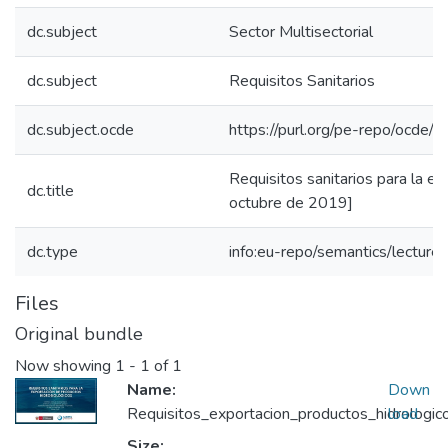
dc.subject
Sector Multisectorial
dc.subject
Requisitos Sanitarios
dc.subject.ocde
https://purl.org/pe-repo/ocde/
Requisitos sanitarios para la e
dc.title
octubre de 2019]
dc.type
info:eu-repo/semantics/lecture
Files
Original bundle
Now showing
1 - 1 of 1
Name:
Down
Requisitos_exportacion_productos_hidrologi
load
Size: