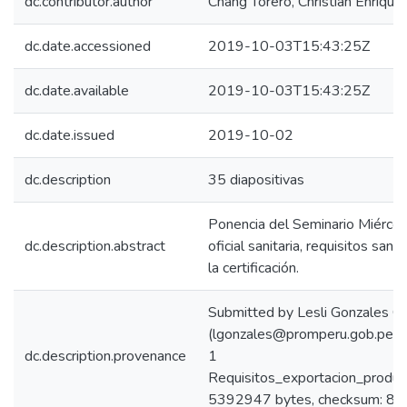
dc.contributor.author
Chang Torero, Christian Enrique
dc.date.accessioned
2019-10-03T15:43:25Z
dc.date.available
2019-10-03T15:43:25Z
dc.date.issued
2019-10-02
dc.description
35 diapositivas
Ponencia del Seminario Miércole
dc.description.abstract
oficial sanitaria, requisitos sani
la certificación.
Submitted by Lesli Gonzales C
(lgonzales@promperu.gob.pe) 
dc.description.provenance
1
Requisitos_exportacion_produc
5392947 bytes, checksum: 