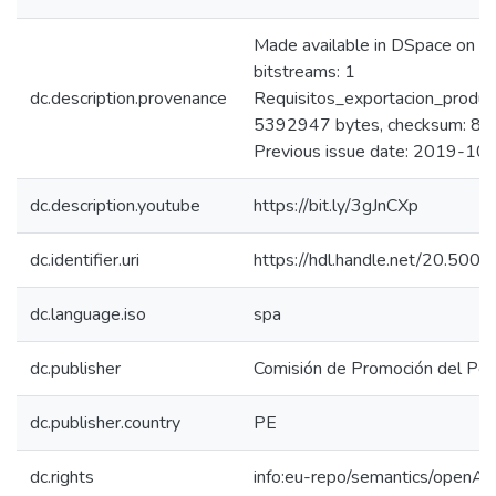
Made available in DSpace on 
bitstreams: 1
dc.description.provenance
Requisitos_exportacion_produc
5392947 bytes, checksum: 
Previous issue date: 2019-10
dc.description.youtube
https://bit.ly/3gJnCXp
dc.identifier.uri
https://hdl.handle.net/20.50
dc.language.iso
spa
dc.publisher
Comisión de Promoción del Perú
dc.publisher.country
PE
dc.rights
info:eu-repo/semantics/openAc