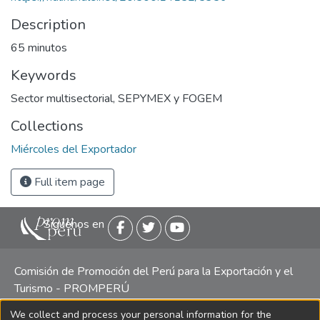
Description
65 minutos
Keywords
Sector multisectorial
,
SEPYMEX y FOGEM
Collections
Miércoles del Exportador
Full item page
Siguenos en
Comisión de Promoción del Perú para la Exportación y el
Turismo - PROMPERÚ
We collect and process your personal information for the
Central telefónica: (511) 616 7300 / 616 7400 Calle Uno