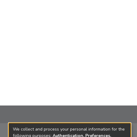
We collect and process your personal information for the
following purposes:
Authentication, Preferences,