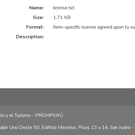
Name:
license.txt
Size:
1.71 KB
Format:
Item-specific license agreed upon to s
Description:
ción y el Turismo - PROMPERÚ
lle Uno Oeste 50, Edificio Mincetur, Pisos 13 y 14, San Isidro -