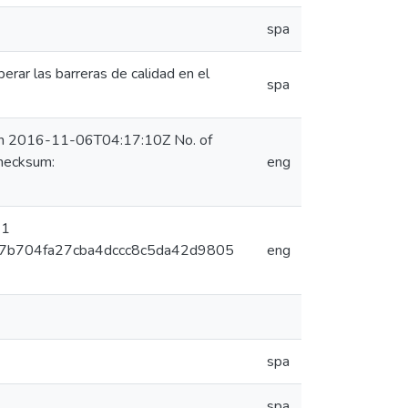
spa
erar las barreras de calidad en el
spa
 on 2016-11-06T04:17:10Z No. of
hecksum:
eng
 1
5077b704fa27cba4dccc8c5da42d9805
eng
spa
spa