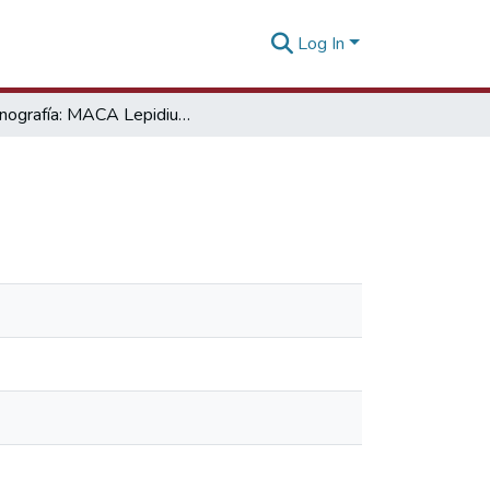
Log In
Monografía: MACA Lepidium meyenii Walp.