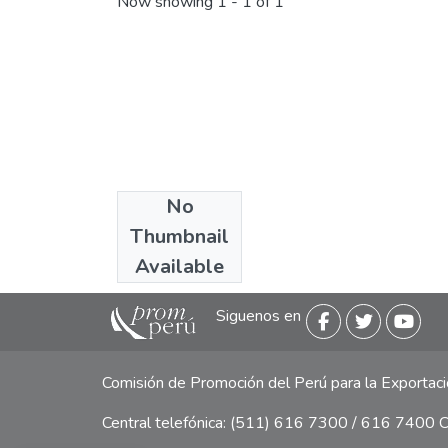
Now showing
1 - 1 of 1
No
Collections
Thumbnail
Libros y guías
Available
Siguenos en
Comisión de Promoción del Perú para la Exporta
Central telefónica: (511) 616 7300 / 616 7400 Ca