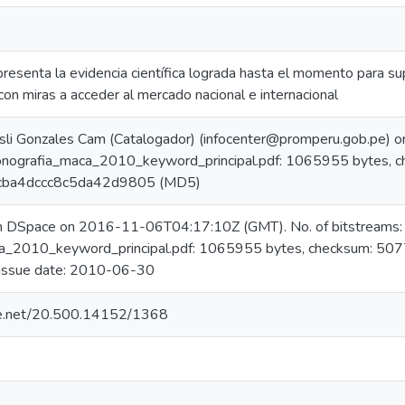
resenta la evidencia científica lograda hasta el momento para sup
con miras a acceder al mercado nacional e internacional
sli Gonzales Cam (Catalogador) (infocenter@promperu.gob.pe)
onografia_maca_2010_keyword_principal.pdf: 1065955 bytes, c
ba4dccc8c5da42d9805 (MD5)
in DSpace on 2016-11-06T04:17:10Z (GMT). No. of bitstreams:
a_2010_keyword_principal.pdf: 1065955 bytes, checksum: 
issue date: 2010-06-30
dle.net/20.500.14152/1368