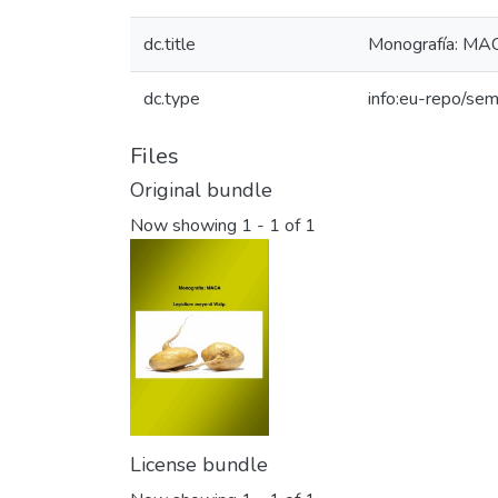
dc.title
Monografía: MAC
dc.type
info:eu-repo/se
Files
Original bundle
Now showing
1 - 1 of 1
License bundle