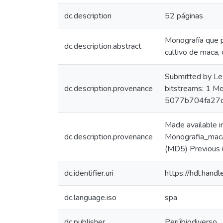
dc.description
52 páginas
Monografía que p
dc.description.abstract
cultivo de maca, 
Submitted by Le
dc.description.provenance
bitstreams: 1 M
5077b704fa27c
Made available 
dc.description.provenance
Monografia_mac
(MD5) Previous 
dc.identifier.uri
https://hdl.han
dc.language.iso
spa
dc.publisher
Perúbiodiverso