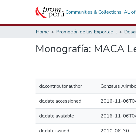
Communities & Collections
All o
Home
Promoción de las Exportaciones
Desar
Monografía: MACA Le
dc.contributor.author
Gonzales Arimbo
dc.date.accessioned
2016-11-06T04
dc.date.available
2016-11-06T04
dc.date.issued
2010-06-30