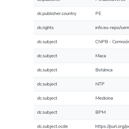
dc.publisher.country
PE
dc.rights
info:eu-repo/se
dc.subject
CNPB - Comisión
dc.subject
Maca
dc.subject
Botánica
dc.subject
NTP
dc.subject
Medicina
dc.subject
BPM
dc.subject.ocde
https://purl.org