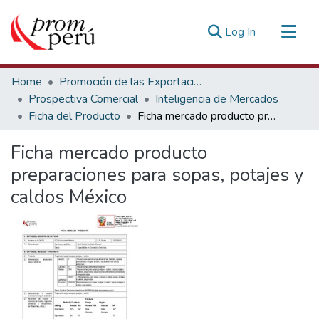
(current)
Log In
Communities & Collections
Home
Promoción de las Exportaciones
All of DSpace
Prospectiva Comercial
Inteligencia de Mercados
Ficha del Producto
Ficha mercado producto preparaciones para sopas, potajes y caldos México
Statistics
Estadísticas Externas
Ficha mercado producto
preparaciones para sopas, potajes y
caldos México