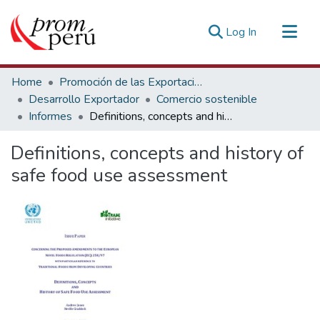
(current)
Log In
Communities & Collections
Home
Promoción de las Exportaciones
All of DSpace
Desarrollo Exportador
Comercio sostenible
Informes
Definitions, concepts and history of safe food use assessment
Statistics
Estadísticas Externas
Definitions, concepts and history of
safe food use assessment