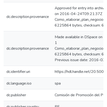
Approved for entry into archiv
on 2016-04-24T09:21:37Z (GMT
dc.description.provenance
Como_elaborar_plan_negocios_e
6225864 bytes, checksum: 
Made available in DSpace on 
1
dc.description.provenance
Como_elaborar_plan_negocios_e
6225864 bytes, checksum: 
Previous issue date: 2016-03
dc.identifier.uri
https://hdl.handle.net/20.500
dc.language.iso
spa
dc.publisher
Comisión de Promoción del Perú
dc.publisher.country
PE