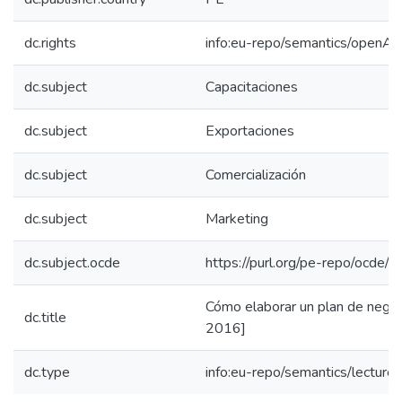
dc.rights
info:eu-repo/semantics/openAc
dc.subject
Capacitaciones
dc.subject
Exportaciones
dc.subject
Comercialización
dc.subject
Marketing
dc.subject.ocde
https://purl.org/pe-repo/ocde/
Cómo elaborar un plan de negoc
dc.title
2016]
dc.type
info:eu-repo/semantics/lecture