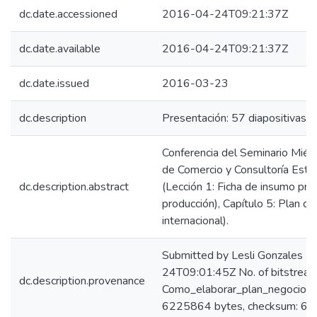
dc.date.accessioned
2016-04-24T09:21:37Z
dc.date.available
2016-04-24T09:21:37Z
dc.date.issued
2016-03-23
dc.description
Presentación: 57 diapositivas.
Conferencia del Seminario Mié
de Comercio y Consultoría Estra
dc.description.abstract
(Lección 1: Ficha de insumo pro
producción), Capítulo 5: Plan de
internacional).
Submitted by Lesli Gonzales 
24T09:01:45Z No. of bitstream
dc.description.provenance
Como_elaborar_plan_negocios_e
6225864 bytes, checksum: 