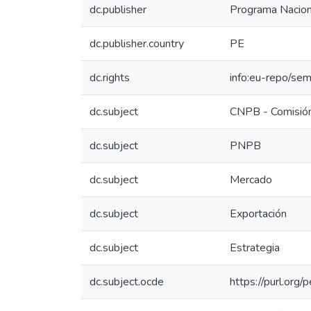
dc.publisher
Programa Nacion
dc.publisher.country
PE
dc.rights
info:eu-repo/se
dc.subject
CNPB - Comisión
dc.subject
PNPB
dc.subject
Mercado
dc.subject
Exportación
dc.subject
Estrategia
dc.subject.ocde
https://purl.org