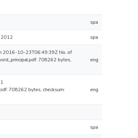
spa
al 2012
spa
 on 2016-10-23T06:49:39Z No. of
ord_principal.pdf: 708262 bytes,
eng
 1
pdf: 708262 bytes, checksum:
eng
spa