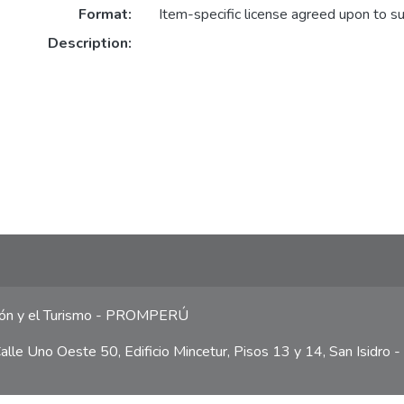
Format:
Item-specific license agreed upon to s
Description:
ción y el Turismo - PROMPERÚ
lle Uno Oeste 50, Edificio Mincetur, Pisos 13 y 14, San Isidro -