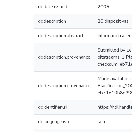
dc.date.issued
2009
dc.description
20 diapositivas
dc.description.abstract
Información acer
Submitted by Le
dc.description.provenance
bitstreams: 1 P
checksum: eb7
Made available 
dc.description.provenance
Planificacion_2
eb71e10b8ef98
dc.identifier.uri
https://hdl.han
dc.language.iso
spa