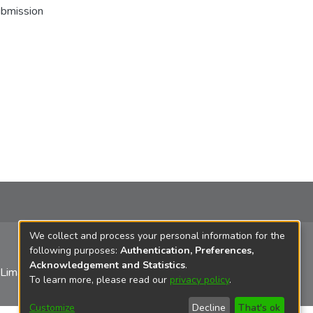
ubmission
We collect and process your personal information for the
following purposes:
Authentication, Preferences,
Acknowledgement and Statistics
.
 Lima
To learn more, please read our
privacy policy
.
Customize
Decline
That's ok