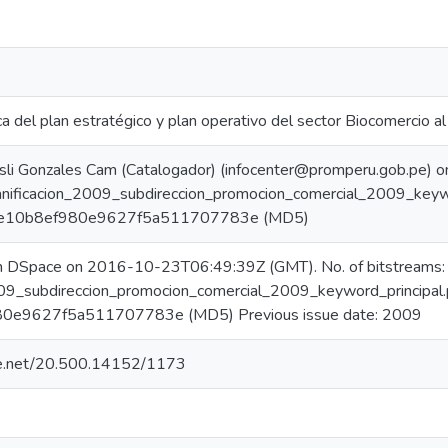
ca del plan estratégico y plan operativo del sector Biocomercio 
sli Gonzales Cam (Catalogador) (infocenter@promperu.gob.pe)
lanificacion_2009_subdireccion_promocion_comercial_2009_keyw
1e10b8ef980e9627f5a511707783e (MD5)
in DSpace on 2016-10-23T06:49:39Z (GMT). No. of bitstreams:
009_subdireccion_promocion_comercial_2009_keyword_principal.
0e9627f5a511707783e (MD5) Previous issue date: 2009
dle.net/20.500.14152/1173