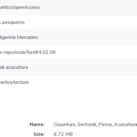
mantics/openAccess
s pesqueros
ligencia Mercados
/pe-repo/ocde/ford#4.01.08
al acuicultura
antics/lecture
Name:
Coyuntura_Sectorial_Pesca_Acuicultu
Size:
6.72 MB