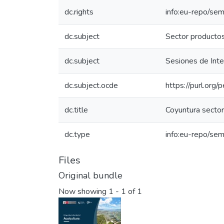
dc.rights
info:eu-repo/se
dc.subject
Sector producto
dc.subject
Sesiones de Inte
dc.subject.ocde
https://purl.org
dc.title
Coyuntura sectori
dc.type
info:eu-repo/sem
Files
Original bundle
Now showing
1 - 1 of 1