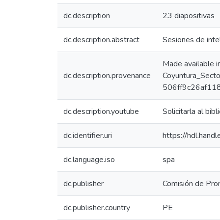
dc.description
23 diapositivas
dc.description.abstract
Sesiones de inte
Made available 
dc.description.provenance
Coyuntura_Secto
506ff9c26af118
dc.description.youtube
Solicitarla al bibl
dc.identifier.uri
https://hdl.han
dc.language.iso
spa
dc.publisher
Comisión de Prom
dc.publisher.country
PE