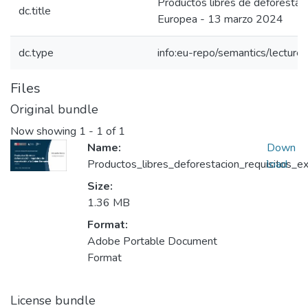
Productos libres de deforestaci
dc.title
Europea - 13 marzo 2024
dc.type
info:eu-repo/semantics/lecture
Files
Original bundle
Now showing
1 - 1 of 1
Name:
Down
Productos_libres_deforestacion_requisitos_e
load
Size:
1.36 MB
Format:
Adobe Portable Document
Format
License bundle