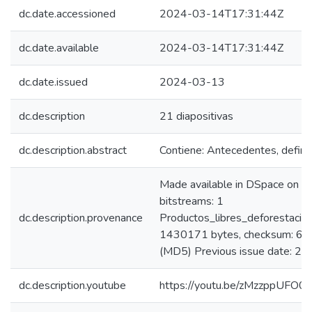
dc.date.accessioned
2024-03-14T17:31:44Z
dc.date.available
2024-03-14T17:31:44Z
dc.date.issued
2024-03-13
dc.description
21 diapositivas
dc.description.abstract
Contiene: Antecedentes, definic
Made available in DSpace on 
bitstreams: 1
dc.description.provenance
Productos_libres_deforestacio
1430171 bytes, checksum: 
(MD5) Previous issue date: 2
dc.description.youtube
https://youtu.be/zMzzppUFO0