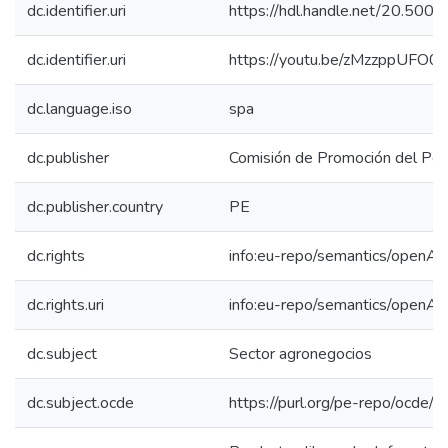
dc.identifier.uri
https://hdl.handle.net/20.50
dc.identifier.uri
https://youtu.be/zMzzppUFO0
dc.language.iso
spa
dc.publisher
Comisión de Promoción del Perú
dc.publisher.country
PE
dc.rights
info:eu-repo/semantics/openAc
dc.rights.uri
info:eu-repo/semantics/openAc
dc.subject
Sector agronegocios
dc.subject.ocde
https://purl.org/pe-repo/ocde/