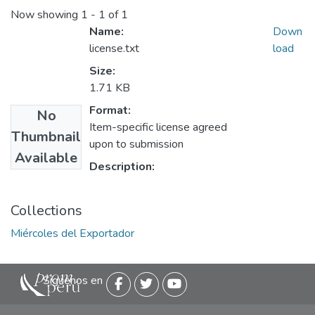
Now showing
1 - 1 of 1
Name:
Down
license.txt
load
Size:
1.71 KB
Format:
No
Item-specific license agreed
Thumbnail
upon to submission
Available
Description:
Collections
Miércoles del Exportador
Siguenos en