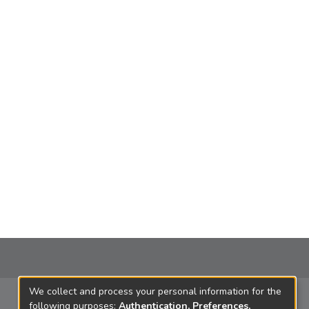
We collect and process your personal information for the
following purposes:
Authentication, Preferences,