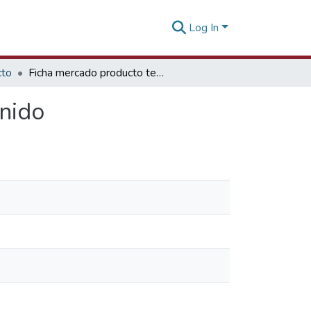
Log In
cto
Ficha mercado producto textiles del hogar Reino Unido
Unido