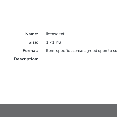
Name:
license.txt
Size:
1.71 KB
Format:
Item-specific license agreed upon to s
Description: