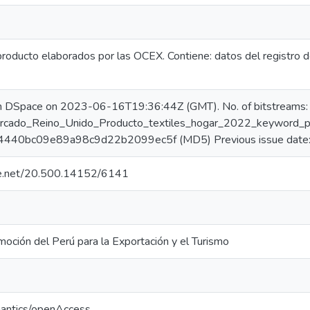
roducto elaborados por las OCEX. Contiene: datos del registro d
in DSpace on 2023-06-16T19:36:44Z (GMT). No. of bitstreams:
cado_Reino_Unido_Producto_textiles_hogar_2022_keyword_pri
4440bc09e89a98c9d22b2099ec5f (MD5) Previous issue date
dle.net/20.500.14152/6141
oción del Perú para la Exportación y el Turismo
mantics/openAccess