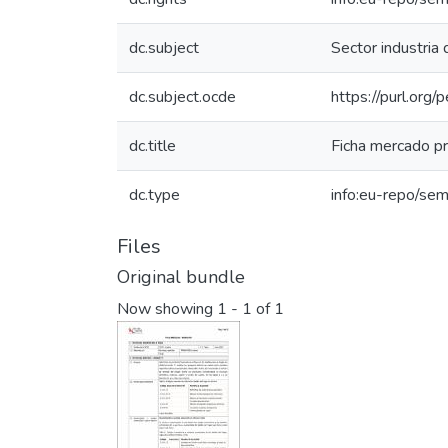
dc.subject
Sector industria
dc.subject.ocde
https://purl.org
dc.title
Ficha mercado pr
dc.type
info:eu-repo/sem
Files
Original bundle
Now showing
1 - 1 of 1