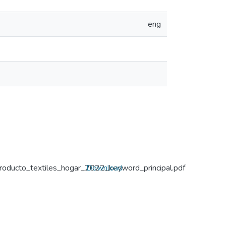
eng
ducto_textiles_hogar_2022_keyword_principal.pdf
Download