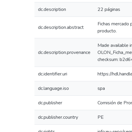
dc.description
22 páginas
Fichas mercado p
dc.description.abstract
producto.
Made available 
dc.description.provenance
OLON_Ficha_mer
checksum: b2d6
dc.identifier.uri
https://hdl.han
dc.language.iso
spa
dc.publisher
Comisión de Prom
dc.publisher.country
PE
dc.rights
info:eu-repo/se