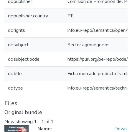
dc.publisher
Comisión de Promoción del Perú
dc.publisher.country
PE
dc.rights
info:eu-repo/semantics/openAc
dc.subject
Sector agronegocios
dc.subject.ocde
https://purl.org/pe-repo/ocde/
dc.title
Ficha mercado producto frambu
dc.type
info:eu-repo/semantics/techni
Files
Original bundle
Now showing
1 - 1 of 1
Name:
Down