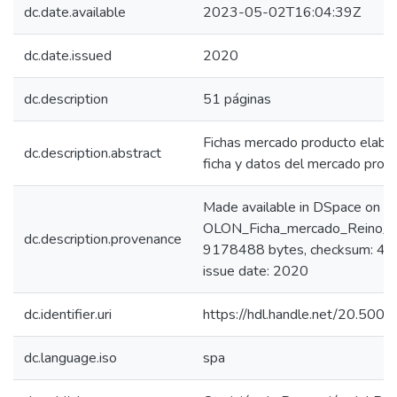
dc.date.available
2023-05-02T16:04:39Z
dc.date.issued
2020
dc.description
51 páginas
Fichas mercado producto elabor
dc.description.abstract
ficha y datos del mercado produ
Made available in DSpace on 
OLON_Ficha_mercado_Reino_Un
dc.description.provenance
9178488 bytes, checksum: 4
issue date: 2020
dc.identifier.uri
https://hdl.handle.net/20.50
dc.language.iso
spa