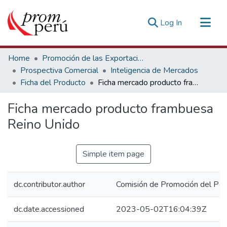
(current)
Log In
Communities & Collections
Home
Promoción de las Exportaciones
All of DSpace
Prospectiva Comercial
Inteligencia de Mercados
Ficha del Producto
Ficha mercado producto frambuesa Reino Unido
Statistics
Estadísticas Externas
Ficha mercado producto frambuesa
Reino Unido
Simple item page
dc.contributor.author
Comisión de Promoción del Perú
dc.date.accessioned
2023-05-02T16:04:39Z