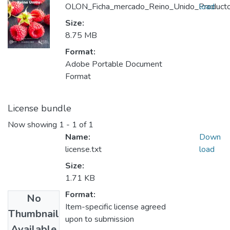
OLON_Ficha_mercado_Reino_Unido_Producto
load
Size:
8.75 MB
Format:
Adobe Portable Document
Format
License bundle
Now showing
1 - 1 of 1
Name:
Down
license.txt
load
Size:
1.71 KB
Format:
No
Item-specific license agreed
Thumbnail
upon to submission
Available