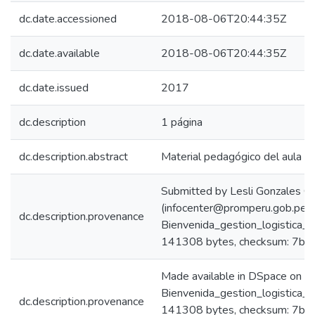
dc.date.accessioned
2018-08-06T20:44:35Z
dc.date.available
2018-08-06T20:44:35Z
dc.date.issued
2017
dc.description
1 página
dc.description.abstract
Material pedagógico del aula vir
Submitted by Lesli Gonzales Ca
(infocenter@promperu.gob.pe)
dc.description.provenance
Bienvenida_gestion_logistica_i
141308 bytes, checksum: 7
Made available in DSpace on 
Bienvenida_gestion_logistica_i
dc.description.provenance
141308 bytes, checksum: 7b