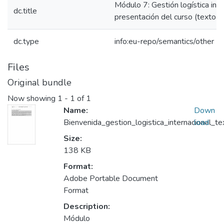
Módulo 7: Gestión logística inte
dc.title
presentación del curso (texto d
dc.type
info:eu-repo/semantics/other
Files
Original bundle
Now showing
1 - 1 of 1
Name:
Down
Bienvenida_gestion_logistica_internacional_
load
Size:
138 KB
Format:
Adobe Portable Document
Format
Description:
Módulo