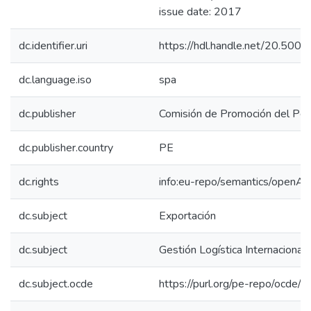
issue date: 2017
dc.identifier.uri
https://hdl.handle.net/20.50
dc.language.iso
spa
dc.publisher
Comisión de Promoción del Perú
dc.publisher.country
PE
dc.rights
info:eu-repo/semantics/openAc
dc.subject
Exportación
dc.subject
Gestión Logística Internacional
dc.subject.ocde
https://purl.org/pe-repo/ocde/