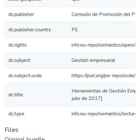
dc.publisher
Comisión de Promoción del Perú
dc.publisher.country
PE
dc.rights
info:eu-repo/semantics/openAc
dc.subject
Gestión empresarial
dc.subject.ocde
https://purl.org/pe-repo/ocde/
Herramientas de Gestión Empre
dc.title
julio de 2017]
dc.type
info:eu-repo/semantics/lecture
Files
Original bundle