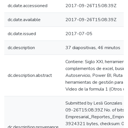
dc.date.accessioned
2017-09-26T15:08:39Z
dc.date.available
2017-09-26T15:08:39Z
dc.date.issued
2017-07-05
dc.description
37 diapositivas, 46 minutos
Contiene: Siglo XXI, herramientas
complementos de excel, business
dc.description.abstract
Autoservicio, Power BI, Ruta Ex
herramientas de gestión para lo
Video de la formula 1 (Otros u
Submitted by Lesli Gonzales 
09-26T15:08:39Z No. of bitst
Empresarial_Reportes_Empresa
3924321 bytes, checksum: 
dc.description.provenance