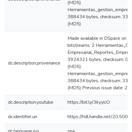
(MD5)
Herramientas_gestion_empresar
388434 bytes, checksum: 3
(MD5)
Made available in DSpace on 
bitstreams: 2 Herramientas_Ge
Empresarial_Reportes_Empresa
3924321 bytes, checksum: 
dc.description.provenance
(MD5)
Herramientas_gestion_empresar
388434 bytes, checksum: 3
(MD5) Previous issue date: 2
dc.description.youtube
https://bit.ly/3kyyicO
dc.identifier.uri
https://hdl.handle.net/20.50
dc.language.iso
spa