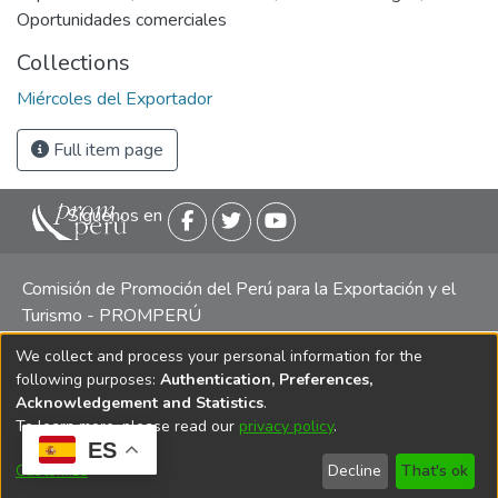
Oportunidades comerciales
Collections
Miércoles del Exportador
Full item page
Siguenos en
Comisión de Promoción del Perú para la Exportación y el
Turismo - PROMPERÚ
We collect and process your personal information for the
Central telefónica: (511) 616 7300 / 616 7400 Calle Uno
following purposes:
Authentication, Preferences,
Oeste 50, Edificio Mincetur, Pisos 13 y 14, San Isidro -
Acknowledgement and Statistics
.
Lima
To learn more, please read our
privacy policy
.
ES
Customize
Decline
That's ok
Copyright 2025 PROMPERÚ