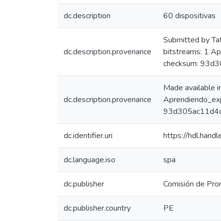
dc.description
60 dispositivas
Submitted by Ta
dc.description.provenance
bitstreams: 1 A
checksum: 93d
Made available 
dc.description.provenance
Aprendiendo_ex
93d305ac11d4d
dc.identifier.uri
https://hdl.han
dc.language.iso
spa
dc.publisher
Comisión de Prom
dc.publisher.country
PE