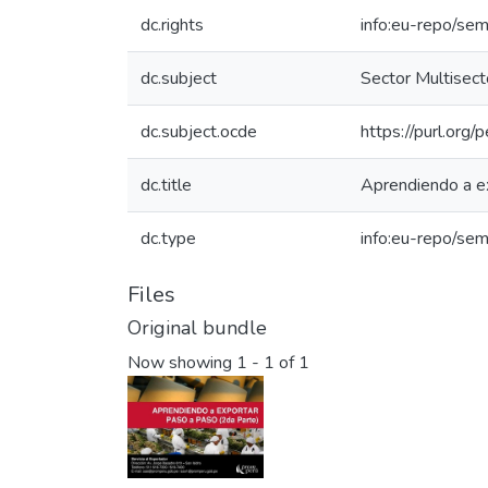
dc.rights
info:eu-repo/se
dc.subject
Sector Multisecto
dc.subject.ocde
https://purl.org
dc.title
Aprendiendo a ex
dc.type
info:eu-repo/sem
Files
Original bundle
Now showing
1 - 1 of 1