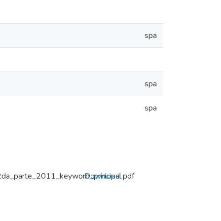
spa
spa
spa
da_parte_2011_keyword_principal.pdf
Download