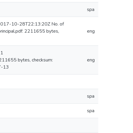
spa
n 2017-10-28T22:13:20Z No. of
ncipal.pdf: 2211655 bytes,
eng
 1
211655 bytes, checksum:
eng
7-13
spa
spa