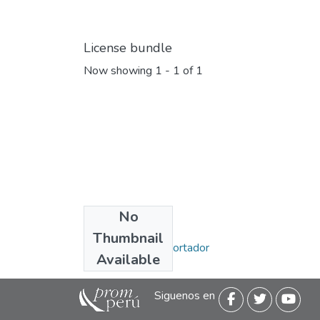
License bundle
Now showing
1 - 1 of 1
No
Collections
Thumbnail
Miércoles del Exportador
Available
Siguenos en