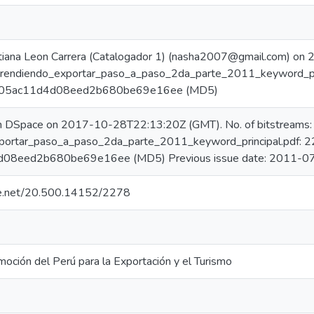
tiana Leon Carrera (Catalogador 1) (nasha2007@gmail.com) o
prendiendo_exportar_paso_a_paso_2da_parte_2011_keyword_pri
305ac11d4d08eed2b680be69e16ee (MD5)
in DSpace on 2017-10-28T22:13:20Z (GMT). No. of bitstreams:
portar_paso_a_paso_2da_parte_2011_keyword_principal.pdf: 2
08eed2b680be69e16ee (MD5) Previous issue date: 2011-0
dle.net/20.500.14152/2278
oción del Perú para la Exportación y el Turismo