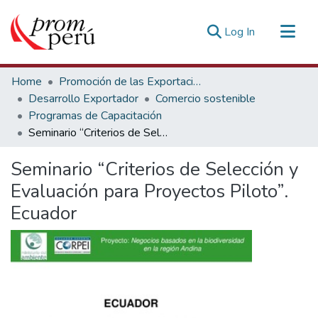
(current)
Log In
Communities & Collections
Home
Promoción de las Exportaciones
All of DSpace
Desarrollo Exportador
Comercio sostenible
Programas de Capacitación
Statistics
Seminario “Criterios de Selección y Evaluación para Proyectos Piloto”. Ecuador
Estadísticas Externas
Seminario “Criterios de Selección y
Evaluación para Proyectos Piloto”.
Ecuador