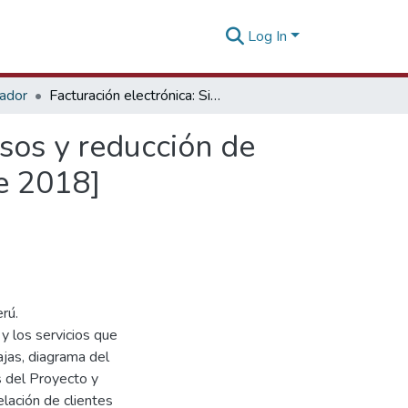
Log In
tador
Facturación electrónica: Simplificación de los procesos y reducción de los costos en las empresas peruanas [18 de julio de 2018]
esos y reducción de
de 2018]
rú.
y los servicios que
ajas, diagrama del
s del Proyecto y
elación de clientes