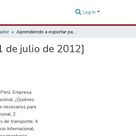
Log In
tador
Aprendiendo a exportar paso a paso (3ra parte) [11 de julio de 2012]
 de julio de 2012]
mPerú. Empresa:
cional, ¿Quiénes
s necesarios para
ional, 2.
 de transporte, 4.
o Internacional,