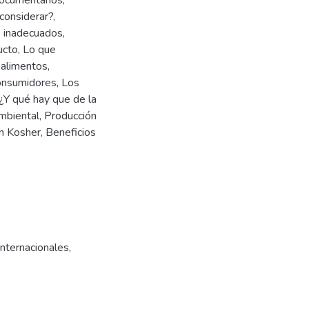
ocumentarios,
considerar?,
 inadecuados,
ucto, Lo que
 alimentos,
consumidores, Los
¿Y qué hay que de la
mbiental, Producción
ón Kosher, Beneficios
internacionales
,