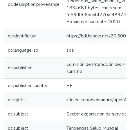
tendencias_salud_mundial_2020
dc.description.provenance
1834681 bytes, checksum:
fd56df9f6beabf270af4837cb
Previous issue date: 2020
dc.identifier.uri
https://hdl.handle.net/20.50
dc.language.iso
spa
Comisión de Promoción del Perú
dc.publisher
Turismo
dc.publisher.country
PE
dc.rights
info:eu-repo/semantics/openAc
dc.subject
Sector exportación de servicios
dc.subject
Tendencias Salud Mundial