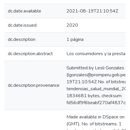
dc.date.available
2021-08-19T21:10:54Z
dc.date.issued
2020
dc.description
1 página
dc.description.abstract
Los consumidores y la prestació
Submitted by Lesli Gonzales C
(lgonzales@promperu.gob.pe)
19T21:10:54Z No. of bitstream
dc.description.provenance
tendencias_salud_mundial_2020
1834681 bytes, checksum:
fd56df9f6beabf270af4837cb
Made available in DSpace on
(GMT). No. of bitstreams: 1