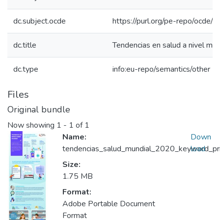
dc.subject.ocde
https://purl.org/pe-repo/ocde/
dc.title
Tendencias en salud a nivel mun
dc.type
info:eu-repo/semantics/other
Files
Original bundle
Now showing
1 - 1 of 1
Name:
Down
tendencias_salud_mundial_2020_keyword_prin
load
Size:
1.75 MB
Format:
Adobe Portable Document
Format