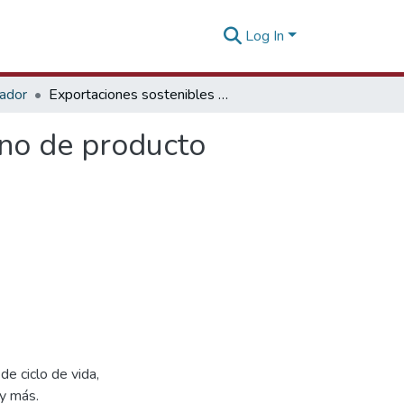
Log In
tador
Exportaciones sostenibles cómo la huella de carbono de producto genera valor y competitividad - 06 mayo 2026
ono de producto
e ciclo de vida,
 y más.