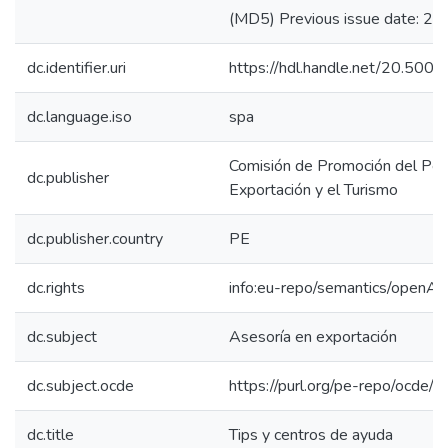
(MD5) Previous issue date: 2
dc.identifier.uri
https://hdl.handle.net/20.50
dc.language.iso
spa
Comisión de Promoción del Perú
dc.publisher
Exportación y el Turismo
dc.publisher.country
PE
dc.rights
info:eu-repo/semantics/openAc
dc.subject
Asesoría en exportación
dc.subject.ocde
https://purl.org/pe-repo/ocde/
dc.title
Tips y centros de ayuda