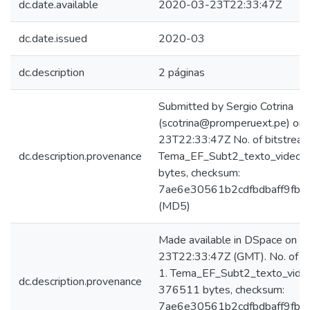
dc.date.available
2020-03-23T22:33:47Z
dc.date.issued
2020-03
dc.description
2 páginas
Submitted by Sergio Cotrina
(scotrina@promperuext.pe) on
23T22:33:47Z No. of bitstream
dc.description.provenance
Tema_EF_Subt2_texto_video.p
bytes, checksum:
7ae6e30561b2cdfbdbaff9fb7
(MD5)
Made available in DSpace on 
23T22:33:47Z (GMT). No. of bi
1. Tema_EF_Subt2_texto_video
dc.description.provenance
376511 bytes, checksum:
7ae6e30561b2cdfbdbaff9fb7