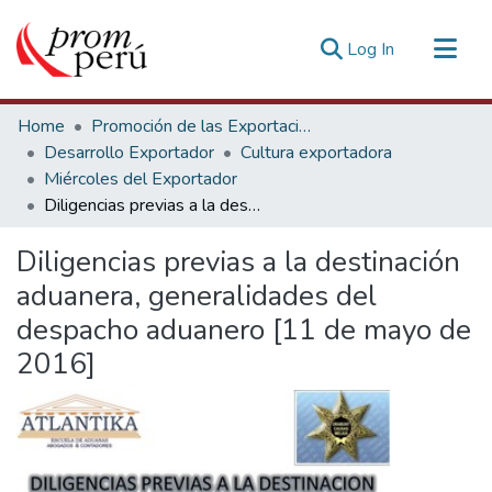
(current)
Log In
Communities & Collections
Home
Promoción de las Exportaciones
All of DSpace
Desarrollo Exportador
Cultura exportadora
Miércoles del Exportador
Statistics
Diligencias previas a la destinación aduanera, generalidades del despacho aduanero [11 de mayo de 2016]
Estadísticas Externas
Diligencias previas a la destinación
aduanera, generalidades del
despacho aduanero [11 de mayo de
2016]