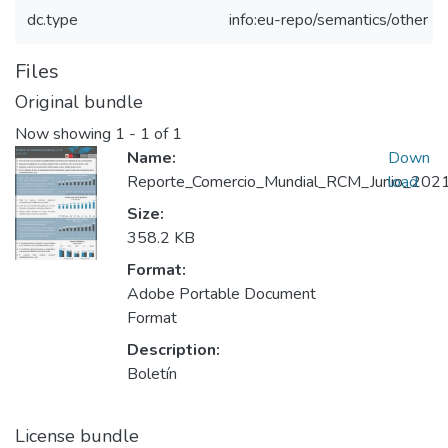
dc.type
info:eu-repo/semantics/other
Files
Original bundle
Now showing
1 - 1 of 1
Name:
Down
Reporte_Comercio_Mundial_RCM_Junio_2021_
load
Size:
358.2 KB
Format:
Adobe Portable Document
Format
Description:
Boletín
License bundle