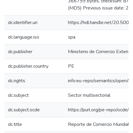
366799 bytes, checksum: d
(MD5) Previous issue date: 2
dc.identifier.uri
https://hdl.handle.net/20.50
dc.language.iso
spa
dc.publisher
Ministerio de Comercio Exterior
dc.publisher.country
PE
dc.rights
info:eu-repo/semantics/openAc
dc.subject
Sector multisectorial
dc.subject.ocde
https://purl.org/pe-repo/ocde/
dc.title
Reporte de Comercio Mundial 