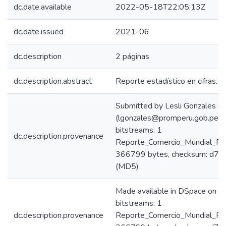
dc.date.available
2022-05-18T22:05:13Z
dc.date.issued
2021-06
dc.description
2 páginas
dc.description.abstract
Reporte estadístico en cifras.
Submitted by Lesli Gonzales C
(lgonzales@promperu.gob.pe)
bitstreams: 1
dc.description.provenance
Reporte_Comercio_Mundial_RC
366799 bytes, checksum: d
(MD5)
Made available in DSpace on 
bitstreams: 1
dc.description.provenance
Reporte_Comercio_Mundial_RC