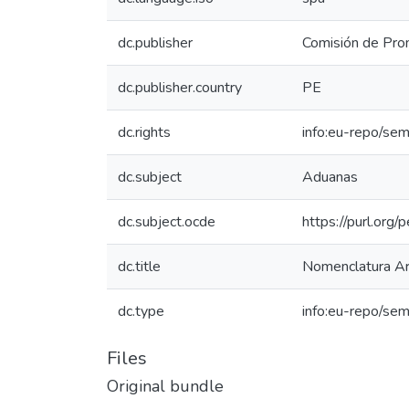
dc.publisher
Comisión de Prom
dc.publisher.country
PE
dc.rights
info:eu-repo/se
dc.subject
Aduanas
dc.subject.ocde
https://purl.org
dc.title
Nomenclatura Ara
dc.type
info:eu-repo/sem
Files
Original bundle