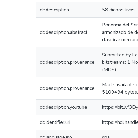
dc.description
58 diapositivas
Ponencia del Sem
dc.description.abstract
armonizado de de
clasificar mercan
Submitted by Le
dc.description.provenance
bitstreams: 1 
(MD5)
Made available 
dc.description.provenance
5109494 bytes,
dc.description.youtube
https://bit.ly/3
dc.identifier.uri
https://hdl.han
dc.language.iso
spa