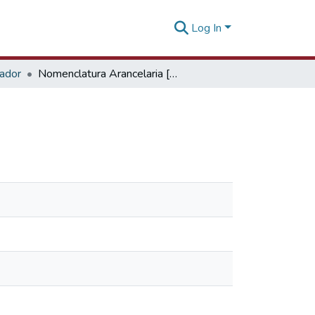
Log In
tador
Nomenclatura Arancelaria [18 de abril de 2018]