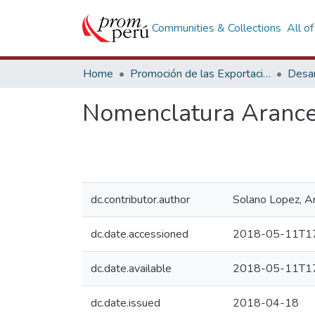
Communities & Collections
All o
Home
Promoción de las Exportaciones
Desar
Nomenclatura Arancel
dc.contributor.author
Solano Lopez, An
dc.date.accessioned
2018-05-11T17
dc.date.available
2018-05-11T17
dc.date.issued
2018-04-18