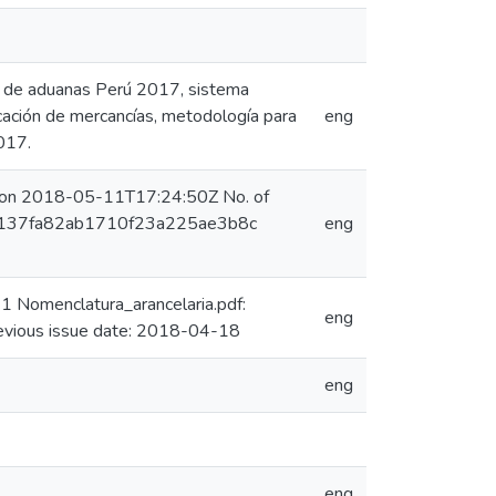
el de aduanas Perú 2017, sistema
icación de mercancías, metodología para
eng
2017.
) on 2018-05-11T17:24:50Z No. of
7a43137fa82ab1710f23a225ae3b8c
eng
 Nomenclatura_arancelaria.pdf:
eng
ious issue date: 2018-04-18
eng
eng