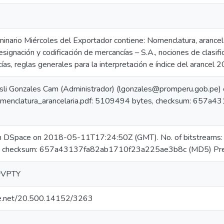
inario Miércoles del Exportador contiene: Nomenclatura, aranc
signación y codificación de mercancías – S.A., nociones de clasif
cías, reglas generales para la interpretación e índice del arancel 
sli Gonzales Cam (Administrador) (lgonzales@promperu.gob.pe
Nomenclatura_arancelaria.pdf: 5109494 bytes, checksum: 65
in DSpace on 2018-05-11T17:24:50Z (GMT). No. of bitstreams: 1
 checksum: 657a43137fa82ab1710f23a225ae3b8c (MD5) Prev
DyVPTY
dle.net/20.500.14152/3263