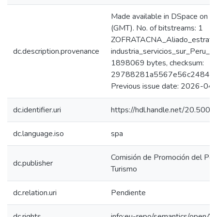
Made available in DSpace on
(GMT). No. of bitstreams: 1
ZOFRATACNA_Aliado_estrate
dc.description.provenance
industria_servicios_sur_Peru_2
1898069 bytes, checksum:
29788281a5567e56c248418
Previous issue date: 2026-04
dc.identifier.uri
https://hdl.handle.net/20.50
dc.language.iso
spa
Comisión de Promoción del Perú
dc.publisher
Turismo
dc.relation.uri
Pendiente
dc.rights
info:eu-repo/semantics/openAc