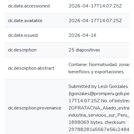
dc.date.accessioned
2026-04-17T14:07:25Z
dc.date.available
2026-04-17T14:07:25Z
dc.date.issued
2026-04-16
dc.description
25 diapositivas
Contiene: Normatividad, zonas, a
dc.description.abstract
beneficios y exportaciones
Submitted by Lesli Gonzales C
(lgonzales@promperu.gob.pe)
17T14:07:25Z No. of bitstream
dc.description.provenance
ZOFRATACNA_Aliado_estrate
industria_servicios_sur_Peru_2
1898069 bytes, checksum:
29788281a5567e56c248418