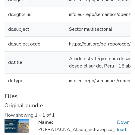
dc.rights.uri
info:eu-repo/semantics/openAc
dc.subject
Sector multisectorial
dc.subject.ocde
https://purl.org/pe-repo/ocde/
Aliado estratégico para desarroll
dc.title
desde el sur del Perú - 15 abri
dc.type
info:eu-repo/semantics/confer
Files
Original bundle
Now showing
1 - 1 of 1
Name:
Down
ZOFRATACNA_Aliado_estrategico_
load